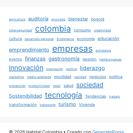
auditoría
bienestar
bogotá
agricultura
ayurveda
colombia
consumo
ciberseguridad
creatividad
educación
cultura
economía
desarrollo personal
Ecommerce
empresas
emprendimiento
estrategia
finanzas
gastronomía
evento
gestión
hamburguesas
innovación
liderazgo
inspiración
justicia
movilidad
negocios
política
marketing
medio ambiente
navidad
sociedad
salud
prevención
productividad
retail
tecnología
Sostenibilidad
Tendencias
trabajo
turismo
transformación
Vivienda
transporte
© 2026 Habitat Colombia
• Creado con
GeneratePress