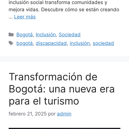
inclusión social transforma comunidades y
mejora vidas. Descubre cómo se están creando
…
Leer más
Categorías
Bogotá
,
Inclusión
,
Sociedad
Etiquetas
bogotá
,
discapacidad
,
inclusión
,
sociedad
Transformación de
Bogotá: una nueva era
para el turismo
febrero 21, 2025
por
admin