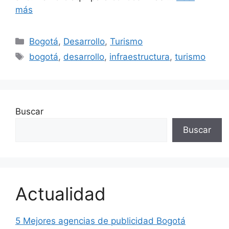
más
Categorías
Bogotá
,
Desarrollo
,
Turismo
Etiquetas
bogotá
,
desarrollo
,
infraestructura
,
turismo
Buscar
Buscar
Actualidad
5 Mejores agencias de publicidad Bogotá