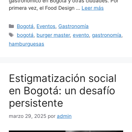
gastronómico en Bogotá y otras ciudades. Por
primera vez, el Food Design …
Leer más
Categorías
Bogotá
,
Eventos
,
Gastronomía
Etiquetas
bogotá
,
burger master
,
evento
,
gastronomía
,
hamburguesas
Estigmatización social
en Bogotá: un desafío
persistente
marzo 29, 2025
por
admin