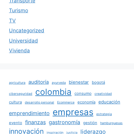
Transporte
Turismo
TV
Uncategorized
Universidad
Vivienda
auditoría
bienestar
bogotá
agricultura
ayurveda
colombia
consumo
ciberseguridad
creatividad
educación
cultura
economía
desarrollo personal
Ecommerce
empresas
emprendimiento
estrategia
finanzas
gastronomía
evento
gestión
hamburguesas
innovación
liderazgo
inspiración
justicia