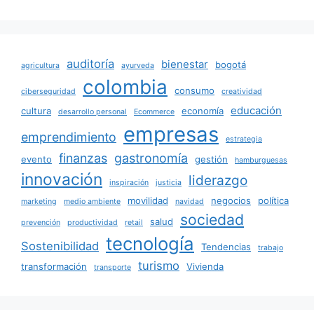
auditoría
bienestar
bogotá
agricultura
ayurveda
colombia
consumo
ciberseguridad
creatividad
educación
cultura
economía
desarrollo personal
Ecommerce
empresas
emprendimiento
estrategia
finanzas
gastronomía
evento
gestión
hamburguesas
innovación
liderazgo
inspiración
justicia
movilidad
negocios
política
marketing
medio ambiente
navidad
sociedad
salud
prevención
productividad
retail
tecnología
Sostenibilidad
Tendencias
trabajo
turismo
transformación
Vivienda
transporte