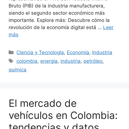
Bruto (PIB) de la industria manufacturera,
siendo el segundo sector económico más
importante. Explora más: Descubre cómo la
revolución de la economía digital está …
Leer
más
Categorías
Ciencia y Tecnología
,
Economía
,
Industria
Etiquetas
colombia
,
energía
,
industria
,
petróleo
,
química
El mercado de
vehículos en Colombia:
tendencias y datos