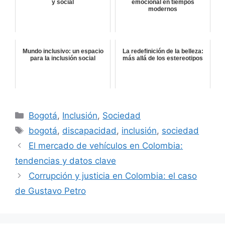
y social
emocional en tiempos
modernos
Mundo inclusivo: un espacio
La redefinición de la belleza:
para la inclusión social
más allá de los estereotipos
Categorías
Bogotá
,
Inclusión
,
Sociedad
Etiquetas
bogotá
,
discapacidad
,
inclusión
,
sociedad
El mercado de vehículos en Colombia:
tendencias y datos clave
Corrupción y justicia en Colombia: el caso
de Gustavo Petro