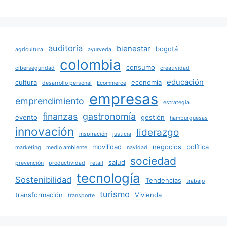
auditoría
bienestar
bogotá
agricultura
ayurveda
colombia
consumo
ciberseguridad
creatividad
educación
cultura
economía
desarrollo personal
Ecommerce
empresas
emprendimiento
estrategia
finanzas
gastronomía
evento
gestión
hamburguesas
innovación
liderazgo
inspiración
justicia
movilidad
negocios
política
marketing
medio ambiente
navidad
sociedad
salud
prevención
productividad
retail
tecnología
Sostenibilidad
Tendencias
trabajo
turismo
transformación
Vivienda
transporte