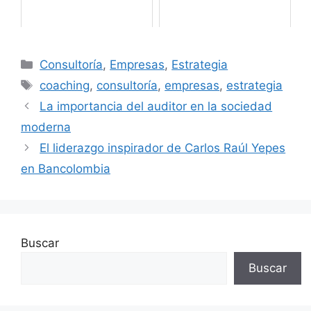
Categorías
Consultoría
,
Empresas
,
Estrategia
Etiquetas
coaching
,
consultoría
,
empresas
,
estrategia
La importancia del auditor en la sociedad
moderna
El liderazgo inspirador de Carlos Raúl Yepes
en Bancolombia
Buscar
Buscar